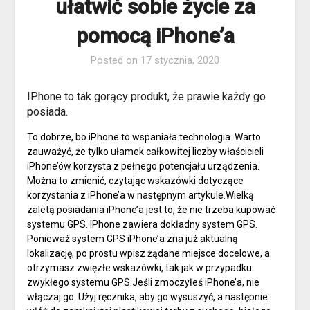
ułatwić sobie życie za
pomocą iPhone’a
Posted on
17 stycznia, 2020
IPhone to tak gorący produkt, że prawie każdy go
posiada.
To dobrze, bo iPhone to wspaniała technologia. Warto
zauważyć, że tylko ułamek całkowitej liczby właścicieli
iPhone’ów korzysta z pełnego potencjału urządzenia.
Można to zmienić, czytając wskazówki dotyczące
korzystania z iPhone’a w następnym artykule.Wielką
zaletą posiadania iPhone’a jest to, że nie trzeba kupować
systemu GPS. IPhone zawiera dokładny system GPS.
Ponieważ system GPS iPhone’a zna już aktualną
lokalizację, po prostu wpisz żądane miejsce docelowe, a
otrzymasz zwięzłe wskazówki, tak jak w przypadku
zwykłego systemu GPS.Jeśli zmoczyłeś iPhone’a, nie
włączaj go. Użyj ręcznika, aby go wysuszyć, a następnie