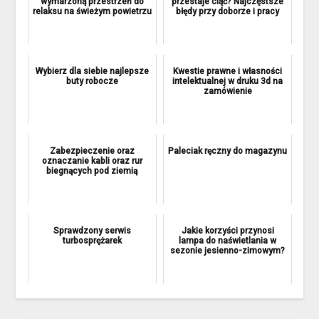
wymarzoną przestrzeń do
przestaje ciąć? Najczęstsze
relaksu na świeżym powietrzu
błędy przy doborze i pracy
Wybierz dla siebie najlepsze
Kwestie prawne i własności
buty robocze
intelektualnej w druku 3d na
zamówienie
Zabezpieczenie oraz
Paleciak ręczny do magazynu
oznaczanie kabli oraz rur
biegnących pod ziemią
Sprawdzony serwis
Jakie korzyści przynosi
turbosprężarek
lampa do naświetlania w
sezonie jesienno-zimowym?