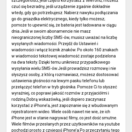
szczególności, jeśli często korzystasz z telefonu, możesz
czuć się bezradny, jeśli urządzenie zgaśnie dokładnie
wtedy, gdy go potrzebujesz. Nabierz nawyku podłączania
go do gniazdka elektrycznego, kiedy tylko możesz;
pomoże to upewnić się, że bateria jest ładowana w ciągu
dnia.Jeśli w swoim abonamencie nie masz
nieograniczonej liczby SMS-ów, musisz uważać na liczbę
wysyłanych wiadomości. Przejdź do Ustawień i
wiadomości i włącz licznik znaków. Po około 160 znakach
w wiadomości tekstowej wiadomość zostaje podzielona
na dwa teksty. Dzięki temu unikniesz przypadkowego
wysyłania wielu SMS-ów.Jeśli prowadzisz rozmowę i nie
słyszysz osoby, z którą rozmawiasz, możesz dostosować
ustawienia głośności na lewym pasku telefonu lub
przełączyć telefon w tryb głośnika. Pomoże Ci to słyszeć
wyraźniej, co poprawi jakość rozmów z przyjaciółmi i
rodziną.Dobrą wskazówką, jeśli dopiero zaczynasz
korzystać z iPhone’a, jest zapoznanie się z wbudowanym
rejestratorem wideo. Wiele osób nawet nie wie, że ich
iPhone jest w stanie nagrywać filmy, co jest dość smutne.
Wiele filmów przesłanych przez użytkowników na youtube
pochodzi prosto z czyjegoś iPhone’a.Po przeczytaniu tego