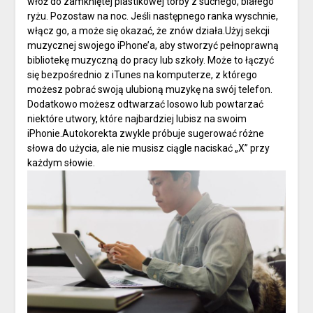
włóż do zamkniętej plastikowej torby z suchego, białego
ryżu. Pozostaw na noc. Jeśli następnego ranka wyschnie,
włącz go, a może się okazać, że znów działa.Użyj sekcji
muzycznej swojego iPhone’a, aby stworzyć pełnoprawną
bibliotekę muzyczną do pracy lub szkoły. Może to łączyć
się bezpośrednio z iTunes na komputerze, z którego
możesz pobrać swoją ulubioną muzykę na swój telefon.
Dodatkowo możesz odtwarzać losowo lub powtarzać
niektóre utwory, które najbardziej lubisz na swoim
iPhonie.Autokorekta zwykle próbuje sugerować różne
słowa do użycia, ale nie musisz ciągle naciskać „X” przy
każdym słowie.