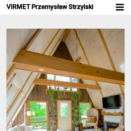
Skip
VIRMET Przemysław Strzylski
to
content