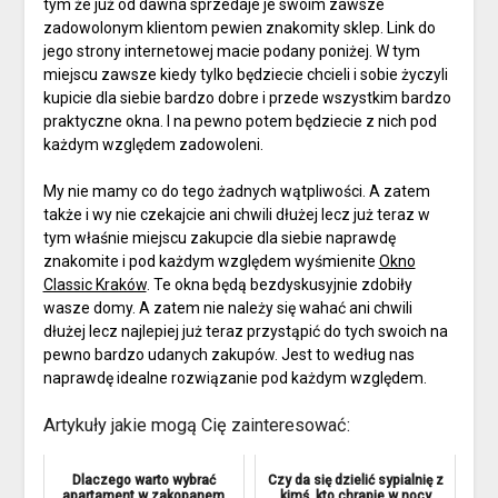
tym że już od dawna sprzedaje je swoim zawsze
zadowolonym klientom pewien znakomity sklep. Link do
jego strony internetowej macie podany poniżej. W tym
miejscu zawsze kiedy tylko będziecie chcieli i sobie życzyli
kupicie dla siebie bardzo dobre i przede wszystkim bardzo
praktyczne okna. I na pewno potem będziecie z nich pod
każdym względem zadowoleni.
My nie mamy co do tego żadnych wątpliwości. A zatem
także i wy nie czekajcie ani chwili dłużej lecz już teraz w
tym właśnie miejscu zakupcie dla siebie naprawdę
znakomite i pod każdym względem wyśmienite
Okno
Classic Kraków
. Te okna będą bezdyskusyjnie zdobiły
wasze domy. A zatem nie należy się wahać ani chwili
dłużej lecz najlepiej już teraz przystąpić do tych swoich na
pewno bardzo udanych zakupów. Jest to według nas
naprawdę idealne rozwiązanie pod każdym względem.
Artykuły jakie mogą Cię zainteresować:
Dlaczego warto wybrać
Czy da się dzielić sypialnię z
apartament w zakopanem
kimś, kto chrapie w nocy