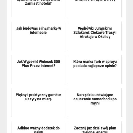
zamiast hotelu?
Jak budować silną markę w
Wędrówki Jurajskimi
internecie
Szlakami: Ciekawe Trasy i
Atrakcje w Okolicy
Jak Wypełnić Wniosek 300
Która marka farb w sprayu
Plus Przez Internet?
posiada najlepsze opinie?
Piękny i praktyczny garnitur
Narzędzia ułatwiające
uszyty na miarę
osuszanie samochodu po
myjni
Adblue ważny dodatek do
Zacznij już dziś swój plan
paliw
zielonej energii