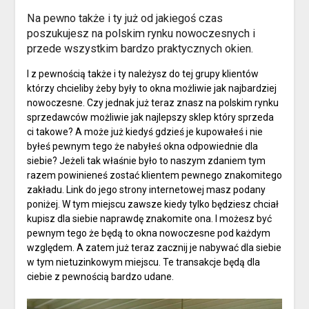
Na pewno także i ty już od jakiegoś czas
poszukujesz na polskim rynku nowoczesnych i
przede wszystkim bardzo praktycznych okien.
I z pewnością także i ty należysz do tej grupy klientów
którzy chcieliby żeby były to okna możliwie jak najbardziej
nowoczesne. Czy jednak już teraz znasz na polskim rynku
sprzedawców możliwie jak najlepszy sklep który sprzeda
ci takowe? A może już kiedyś gdzieś je kupowałeś i nie
byłeś pewnym tego że nabyłeś okna odpowiednie dla
siebie? Jeżeli tak właśnie było to naszym zdaniem tym
razem powinieneś zostać klientem pewnego znakomitego
zakładu. Link do jego strony internetowej masz podany
poniżej. W tym miejscu zawsze kiedy tylko będziesz chciał
kupisz dla siebie naprawdę znakomite ona. I możesz być
pewnym tego że będą to okna nowoczesne pod każdym
względem. A zatem już teraz zacznij je nabywać dla siebie
w tym nietuzinkowym miejscu. Te transakcje będą dla
ciebie z pewnością bardzo udane.