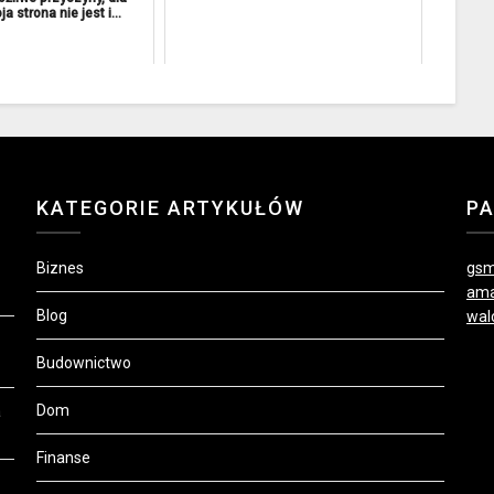
a strona nie jest i...
KATEGORIE ARTYKUŁÓW
P
Biznes
gsm
ama
Blog
wal
Budownictwo
Dom
a
Finanse