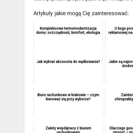
Artykuły jakie mogą Cię zainteresować:
Kompleksowa termomodernizacja
U kogo pos
domu: oszczędność, komfort, ekologia
reklamowej na
Jak wybrać akcesoria do wędkowania?
Jakie są najn
środow
Biuro rachunkowe w krakowie – czym
Zainte
kierować się przy wyborze?
chiroprakt
Zalety współpracy z biurem
Dlaczego goog
rachunkowym
strony? – m