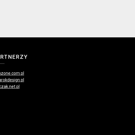
ARTNERZY
zone.com.pl
rokdesign.pl
czak.net.pl