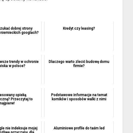
zukać dobrej strony
Kredyt czy leasing?
 niemieckich googlach?
owsze trendy w ochronie
Dlaczego warto zlecić budowę domu
iska w polsce?
firmie?
resowany opieką
Podstawowe informacje na temat
yczną? Przeczytaj to
korników i sposobów walki z nimi
najpierw!
le nie indeksuje mojej
Aluminiowe profile do taśm led
ożliwe przyczyny, dla