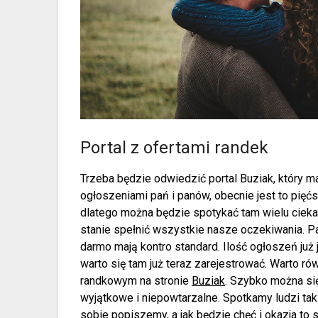
Portal z ofertami randek
Trzeba będzie odwiedzić portal Buziak, który m
ogłoszeniami pań i panów, obecnie jest to pięć
dlatego można będzie spotykać tam wielu ciekach
stanie spełnić wszystkie nasze oczekiwania. P
darmo mają kontro standard. Ilość ogłoszeń już
warto się tam już teraz zarejestrować. Warto ró
randkowym na stronie
Buziak
. Szybko można si
wyjątkowe i niepowtarzalne. Spotkamy ludzi taki
sobie popiszemy, a jak będzie chęć i okazja to 