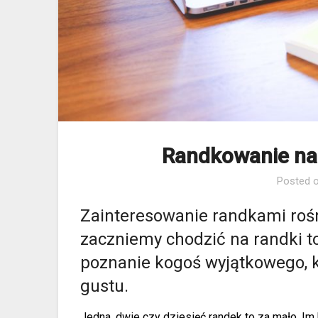
Randkowanie na
Posted 
Zainteresowanie randkami rośn
zaczniemy chodzić na randki 
poznanie kogoś wyjątkowego, 
gustu.
Jedna, dwie czy dziesięć randek to za mało. Im 