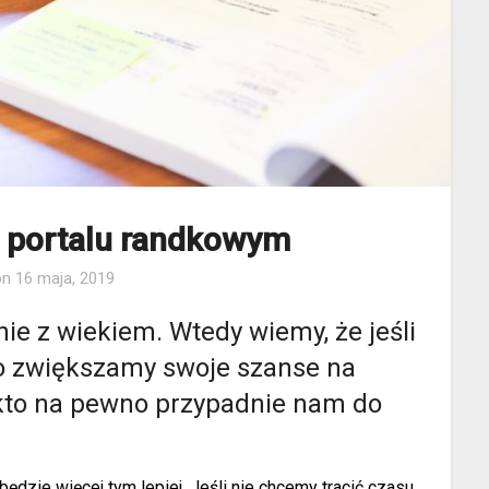
 portalu randkowym
on
16 maja, 2019
ie z wiekiem. Wtedy wiemy, że jeśli
to zwiększamy swoje szanse na
kto na pewno przypadnie nam do
będzie więcej tym lepiej. Jeśli nie chcemy tracić czasu