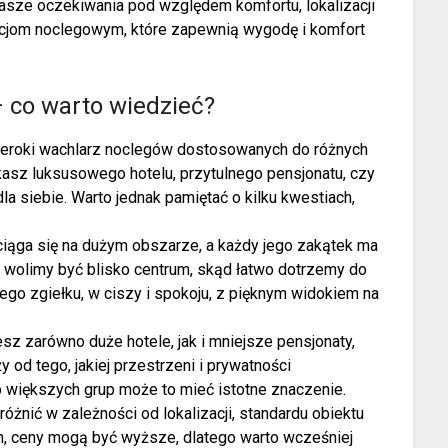
nasze oczekiwania pod względem komfortu, lokalizacji
opcjom noclegowym, które zapewnią wygodę i komfort
co warto wiedzieć?
szeroki wachlarz noclegów dostosowanych do różnych
kasz luksusowego hotelu, przytulnego pensjonatu, czy
a siebie. Warto jednak pamiętać o kilku kwestiach,
ciąga się na dużym obszarze, a każdy jego zakątek ma
y wolimy być blisko centrum, skąd łatwo dotrzemy do
iego zgiełku, w ciszy i spokoju, z pięknym widokiem na
z zarówno duże hotele, jak i mniejsze pensjonaty,
od tego, jakiej przestrzeni i prywatności
b większych grup może to mieć istotne znaczenie.
nić w zależności od lokalizacji, standardu obiektu
m, ceny mogą być wyższe, dlatego warto wcześniej