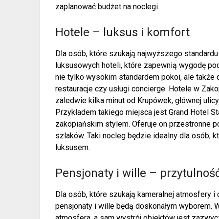
zaplanować budżet na noclegi.
Hotele – luksus i komfort
Dla osób, które szukają najwyższego standardu i
luksusowych hoteli, które zapewnią wygodę podc
nie tylko wysokim standardem pokoi, ale także d
restauracje czy usługi concierge. Hotele w Zak
zaledwie kilka minut od Krupówek, głównej ulicy
Przykładem takiego miejsca jest Grand Hotel St
zakopiańskim stylem. Oferuje on przestronne po
szlaków. Taki nocleg będzie idealny dla osób, 
luksusem.
Pensjonaty i wille – przytulność
Dla osób, które szukają kameralnej atmosfery 
pensjonaty i wille będą doskonałym wyborem. W 
atmosfera, a sam wystrój obiektów jest zazwycz