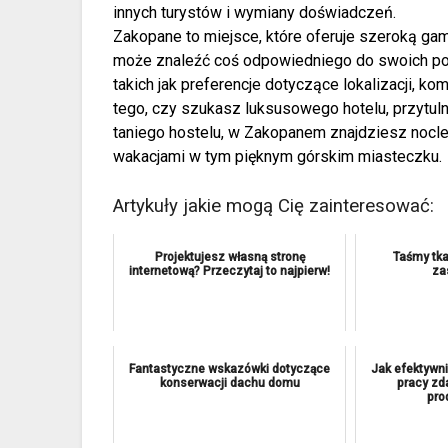
innych turystów i wymiany doświadczeń.
Zakopane to miejsce, które oferuje szeroką gam
może znaleźć coś odpowiedniego do swoich pot
takich jak preferencje dotyczące lokalizacji, k
tego, czy szukasz luksusowego hotelu, przytul
taniego hostelu, w Zakopanem znajdziesz nocleg,
wakacjami w tym pięknym górskim miasteczku.
Artykuły jakie mogą Cię zainteresować:
Projektujesz własną stronę
Taśmy tka
internetową? Przeczytaj to najpierw!
za
Fantastyczne wskazówki dotyczące
Jak efektywn
konserwacji dachu domu
pracy zd
pro