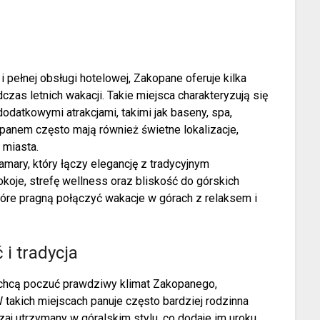
 pełnej obsługi hotelowej, Zakopane oferuje kilka
zas letnich wakacji. Takie miejsca charakteryzują się
odatkowymi atrakcjami, takimi jak baseny, spa,
opanem często mają również świetne lokalizacje,
 miasta.
amary, który łączy elegancję z tradycyjnym
koje, strefę wellness oraz bliskość do górskich
które pragną połączyć wakacje w górach z relaksem i
 i tradycja
i chcą poczuć prawdziwy klimat Zakopanego,
takich miejscach panuje często bardziej rodzinna
aj utrzymany w góralskim stylu, co dodaje im uroku.