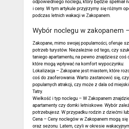
odpowiedniego noclegu, który będzie spełniał 
i ceny. W tym artykule przyjrzymy się różnym 
podczas letnich wakacji w Zakopanem.
Wybór noclegu w zakopanem – 
Zakopane, mimo swojej popularności, oferuje 
potrzeb turystów. Niezależnie od tego, czy szu
taniego apartamentu, na pewno znajdziesz coś dl
które mogą wpływać na komfort wypoczynku:
Lokalizacja – Zakopane jest miastem, które roz
coś do zaoferowania. Warto zastanowić się, cz
popularnych atrakcji, czy może z dala od miejsk
Tatry.
Wielkość i typ noclegu – W Zakopanem znajdzies
apartamenty czy domki letniskowe. Wybór zależy 
potrzebujesz. W przypadku rodzin z dziećmi lu
Cena – Ceny noclegów w Zakopanem mogą się róż
oraz sezonu. Latem, czyli w okresie wakacyjny