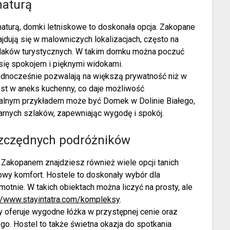
naturą
aturą, domki letniskowe to doskonała opcja. Zakopane
najdują się w malowniczych lokalizacjach, często na
zlaków turystycznych. W takim domku można poczuć
 się spokojem i pięknymi widokami.
jednocześnie pozwalają na większą prywatność niż w
est w aneks kuchenny, co daje możliwość
alnym przykładem może być Domek w Dolinie Białego,
larnych szlaków, zapewniając wygodę i spokój.
oszczędnych podróżników
Zakopanem znajdziesz również wiele opcji tanich
wy komfort. Hostele to doskonały wybór dla
tnie. W takich obiektach można liczyć na prosty, ale
://www.stayintatra.com/kompleksy
.
y oferuje wygodne łóżka w przystępnej cenie oraz
go. Hostel to także świetna okazja do spotkania