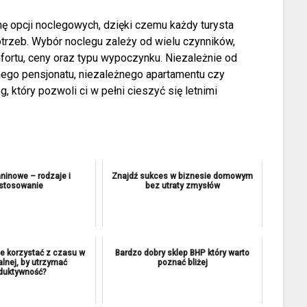
ę opcji noclegowych, dzięki czemu każdy turysta
rzeb. Wybór noclegu zależy od wielu czynników,
omfortu, ceny oraz typu wypoczynku. Niezależnie od
nego pensjonatu, niezależnego apartamentu czy
 który pozwoli ci w pełni cieszyć się letnimi
ninowe – rodzaje i
Znajdź sukces w biznesie domowym
stosowanie
bez utraty zmysłów
ie korzystać z czasu w
Bardzo dobry sklep BHP który warto
alnej, by utrzymać
poznać bliżej
duktywność?