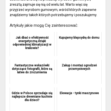
zresztą zajmuje się nią od wielu lat. Warto więc się
przyjrzeć wyrobom gumowym, wśród których zapewne
znajdziemy takich których potrzebujemy i poszukujemy.
Artykuły jakie mogą Cię zainteresować:
Jak dbać o efektywność
Kupujemy klepsydrę do domu
energetyczną dzięki
odpowiedniej klimatyzacji w
krakowie?
Fantastyczne wskazówki
Zakup i montaż ogrodzeń
dotyczące fotografii, które są
przemysłowych
łatwe do zrozumienia
Gdzie w Polsce sprzedaje się
Elewacje - tynki maszynowe
najlepsze drewniane kuchnie
dla dzieci?