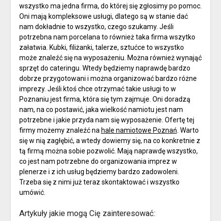
wszystko ma jedna firma, do której się zgłosimy po pomoc.
Oni mają kompleksowe usługi, dlatego są w stanie dać
nam dokładnie to wszystko, czego szukamy. Jeśli
potrzebna nam porcelana to również taka firma wszytko
załatwia. Kubki, filiżanki, talerze, sztućce to wszystko
może znaleźć się na wyposażeniu. Można również wynająć
sprzęt do cateringu. Wtedy będziemy naprawdę bardzo
dobrze przygotowani i można organizować bardzo różne
imprezy. Jeśli ktoś chce otrzymać takie usługi to w
Poznaniu jest firma, która się tym zajmuje. Oni doradzą
nam, na co postawić, jaka wielkość namiotu jest nam
potrzebne i jakie przyda nam się wyposażenie. Ofertę tej
firmy możemy znaleźć na
hale namiotowe Poznań
. Warto
się w nią zagłębić, a wtedy dowiemy się, na co konkretnie z
tą firmą można sobie pozwolić. Mają naprawdę wszystko,
co jest nam potrzebne do organizowania imprez w
plenerze i z ich usług będziemy bardzo zadowoleni.
Trzeba się z nimi już teraz skontaktować i wszystko
umówić.
Artykuły jakie mogą Cię zainteresować: