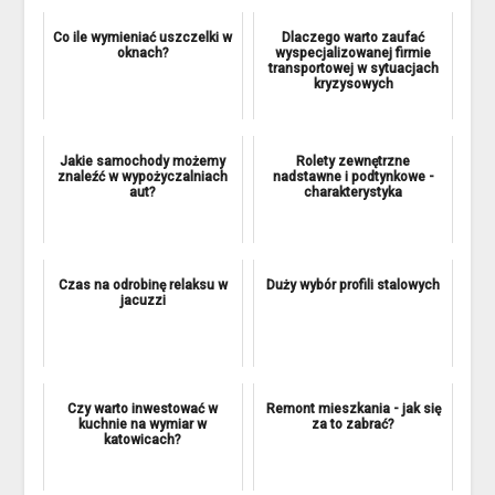
Co ile wymieniać uszczelki w
Dlaczego warto zaufać
oknach?
wyspecjalizowanej firmie
transportowej w sytuacjach
kryzysowych
Jakie samochody możemy
Rolety zewnętrzne
znaleźć w wypożyczalniach
nadstawne i podtynkowe -
aut?
charakterystyka
Czas na odrobinę relaksu w
Duży wybór profili stalowych
jacuzzi
Czy warto inwestować w
Remont mieszkania - jak się
kuchnie na wymiar w
za to zabrać?
katowicach?