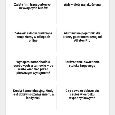
Zalety firm transportowych
Wpływ diety na jakość snu
używających busów
Zabawki i klocki drewniane
Aluminiowe pojemniki dla
znajdziemy w sklepach
branży gastronomicznej od
online
Alfatec Pro
Wynajem samochodów
Bardzo tanie oświetlenie
osobowych w tarnowie – co
stoiska targowego
warto wiedzieć przed
pierwszym wynajmem?
Kredyt konsolidacyjny: kiedy
Czy zawsze dobrze się
jest dobrym rozwiązaniem, a
czułeś w ośrodku
kiedy nie?
wypoczynkowym?