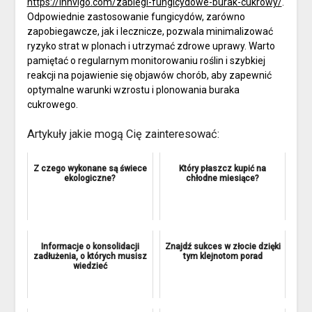
https://innvigo.com/zabiegi-fungicydowe-burak-cukrowy/
.
Odpowiednie zastosowanie fungicydów, zarówno
zapobiegawcze, jak i lecznicze, pozwala minimalizować
ryzyko strat w plonach i utrzymać zdrowe uprawy. Warto
pamiętać o regularnym monitorowaniu roślin i szybkiej
reakcji na pojawienie się objawów chorób, aby zapewnić
optymalne warunki wzrostu i plonowania buraka
cukrowego.
Artykuły jakie mogą Cię zainteresować:
Z czego wykonane są świece
Który płaszcz kupić na
ekologiczne?
chłodne miesiące?
Informacje o konsolidacji
Znajdź sukces w złocie dzięki
zadłużenia, o których musisz
tym klejnotom porad
wiedzieć