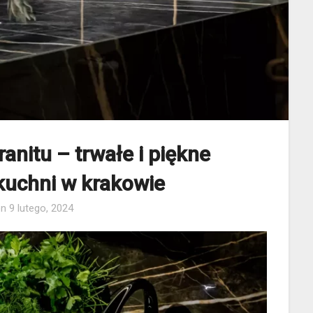
anitu – trwałe i piękne
kuchni w krakowie
on
9 lutego, 2024