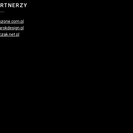
ARTNERZY
zone.com.pl
rokdesign.pl
czak.net.pl