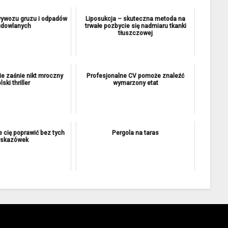
wywozu gruzu i odpadów
Liposukcja – skuteczna metoda na
udowlanych
trwałe pozbycie się nadmiaru tkanki
tłuszczowej
nie zaśnie nikt mroczny
Profesjonalne CV pomoże znaleźć
lski thriller
wymarzony etat
 cię poprawić bez tych
Pergola na taras
skazówek