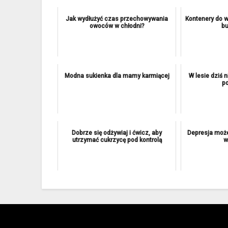
Jak wydłużyć czas przechowywania
Kontenery do 
owoców w chłodni?
b
Modna sukienka dla mamy karmiącej
W lesie dziś 
po
Dobrze się odżywiaj i ćwicz, aby
Depresja może
utrzymać cukrzycę pod kontrolą
w