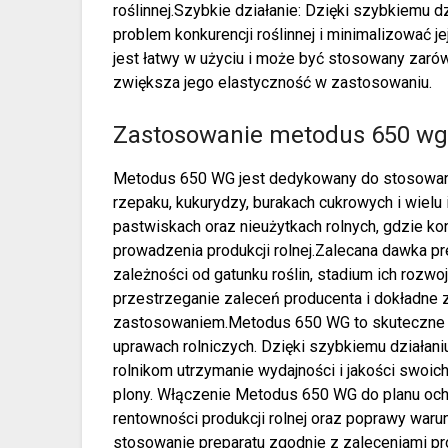
roślinnej.Szybkie działanie: Dzięki szybkiemu 
problem konkurencji roślinnej i minimalizować j
jest łatwy w użyciu i może być stosowany zar
zwiększa jego elastyczność w zastosowaniu.
Zastosowanie metodus 650 w
Metodus 650 WG jest dedykowany do stosowania
rzepaku, kukurydzy, burakach cukrowych i wiel
pastwiskach oraz nieużytkach rolnych, gdzie k
prowadzenia produkcji rolnej.Zalecana dawka pr
zależności od gatunku roślin, stadium ich roz
przestrzeganie zaleceń producenta i dokładne z
zastosowaniem.Metodus 650 WG to skuteczne n
uprawach rolniczych. Dzięki szybkiemu działani
rolnikom utrzymanie wydajności i jakości swoi
plony. Włączenie Metodus 650 WG do planu och
rentowności produkcji rolnej oraz poprawy wa
stosowanie preparatu zgodnie z zaleceniami p