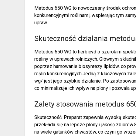
Metodus 650 WG to nowoczesny środek ochrony r
konkurencyjnymi roślinami, wspierając tym samy
upraw.
Skuteczność działania metodu
Metodus 650 WG to herbicyd o szerokim spektru
rośliny w uprawach rolniczych. Głównym składnik
poprzez hamowanie biosyntezy lipidów, co prow
roślin konkurencyjnych.Jedną z kluczowych za
wg/
jest jego szybkie działanie. Po zastosowan
co minimalizuje ich wpływ na plony i pozwala u
Zalety stosowania metodus 65
Skuteczność: Preparat zapewnia wysoką skutecz
przekłada się na lepsze plony i jakość zbiorów
na wiele gatunków chwastów, co czyni go wsze