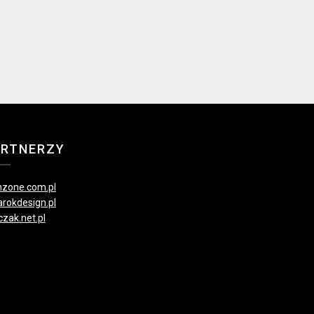
ARTNERZY
zone.com.pl
rokdesign.pl
czak.net.pl