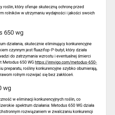
oślin, który oferuje skuteczną ochronę przed
m rolników w utrzymaniu wydajności i jakości swoich
s 650 wg
m działania, skutecznie eliminujący konkurencyjne
iem czynnym jest fluazifop-P-butył, który działa
adzi do zatrzymania wzrostu i eventualnej śmierci
let Metodus 650 WG
https://innvigo.com/metodus-650-
iu preparatu, rośliny konkurencyjne szybko obumierają,
prawom rolnym rozwijać się bez zakłóceń.
0 wg
ność w eliminacji konkurencyjnych roślin, co
.Szerokie spektrum działania: Metodus 650 WG działa
chstronnym rozwiązaniem w zwalczaniu konkurencji