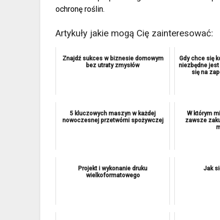
ochronę roślin.
Artykuły jakie mogą Cię zainteresować:
Znajdź sukces w biznesie domowym
Gdy chce się 
bez utraty zmysłów
niezbędne jes
się na zap
5 kluczowych maszyn w każdej
W którym mi
nowoczesnej przetwórni spożywczej
zawsze zaku
m
Projekt i wykonanie druku
Jak s
wielkoformatowego