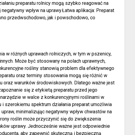
działaniu preparatu rolnicy mogą szybko reagować na
ej negatywny wpływ na uprawy.Łatwa aplikacja: Preparat
ówno przedwschodowo, jak i powschodowo, co
g
 w różnych uprawach rolniczych, w tym w pszenicy,
u innych. Może być stosowany na polach uprawnych,
onkurencyjne rośliny stanowią problem dla efektywnego
eparatu oraz terminy stosowania mogą się różnić w
woju oraz warunków środowiskowych. Dlatego ważne jest
apoznanie się z etykietą preparatu przed jego
arzędzie w walce z konkurencyjnymi roślinami w
u i szerokiemu spektrum działania preparat umożliwia
ch upraw, minimalizując negatywny wpływ chwastów na
rony roślin może przyczynić się do zwiększenia
runków uprawy. Jednocześnie ważne jest odpowiednie
roducenta, aby zapewnić skuteczną i bezpieczną