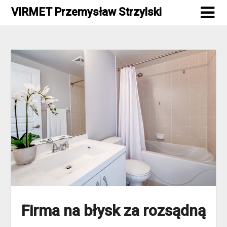
Skip
VIRMET Przemysław Strzylski
to
content
Firma na błysk za rozsądną