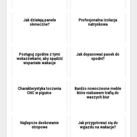
Jak działają panele
Profesjonalna izolacja
słoneczne?
natryskowa
Postępuj zgodnie z tymi
Jak dopasować pasek do
wskazówkami, aby spędzić
spodni?
wspaniałe wakacje
Charakterystyka toczenia
Bardzo nowoczesne meble
CNC w pigułce
które niebawem trafią do
waszych biur
Najlepsze deskowanie
Jak przygotować się do
stropowe
wyjazdu na wakacje?