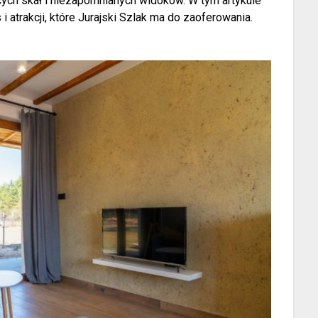
cych skał i niezapomnianych widoków. W tym artykule
i atrakcji, które Jurajski Szlak ma do zaoferowania.