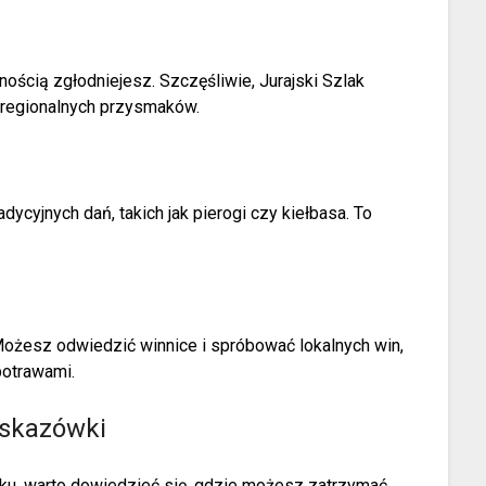
ścią zgłodniejesz. Szczęśliwie, Jurajski Szlak
 regionalnych przysmaków.
cyjnych dań, takich jak pierogi czy kiełbasa. To
. Możesz odwiedzić winnice i spróbować lokalnych win,
potrawami.
Wskazówki
laku, warto dowiedzieć się, gdzie możesz zatrzymać