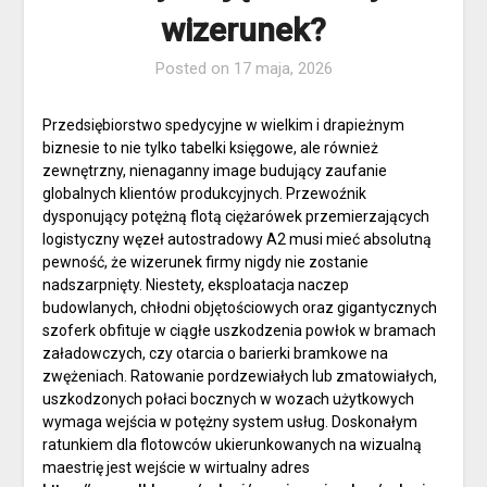
wizerunek?
Posted on
17 maja, 2026
Przedsiębiorstwo spedycyjne w wielkim i drapieżnym
biznesie to nie tylko tabelki księgowe, ale również
zewnętrzny, nienaganny image budujący zaufanie
globalnych klientów produkcyjnych. Przewoźnik
dysponujący potężną flotą ciężarówek przemierzających
logistyczny węzeł autostradowy A2 musi mieć absolutną
pewność, że wizerunek firmy nigdy nie zostanie
nadszarpnięty. Niestety, eksploatacja naczep
budowlanych, chłodni objętościowych oraz gigantycznych
szoferk obfituje w ciągłe uszkodzenia powłok w bramach
załadowczych, czy otarcia o barierki bramkowe na
zwężeniach. Ratowanie pordzewiałych lub zmatowiałych,
uszkodzonych połaci bocznych w wozach użytkowych
wymaga wejścia w potężny system usług. Doskonałym
ratunkiem dla flotowców ukierunkowanych na wizualną
maestrię jest wejście w wirtualny adres