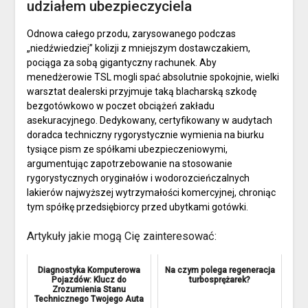
udziałem ubezpieczyciela
Odnowa całego przodu, zarysowanego podczas
„niedźwiedziej” kolizji z mniejszym dostawczakiem,
pociąga za sobą gigantyczny rachunek. Aby
menedżerowie TSL mogli spać absolutnie spokojnie, wielki
warsztat dealerski przyjmuje taką blacharską szkodę
bezgotówkowo w poczet obciążeń zakładu
asekuracyjnego. Dedykowany, certyfikowany w audytach
doradca techniczny rygorystycznie wymienia na biurku
tysiące pism ze spółkami ubezpieczeniowymi,
argumentując zapotrzebowanie na stosowanie
rygorystycznych oryginałów i wodorozcieńczalnych
lakierów najwyższej wytrzymałości komercyjnej, chroniąc
tym spółkę przedsiębiorcy przed ubytkami gotówki.
Artykuły jakie mogą Cię zainteresować:
Diagnostyka Komputerowa
Na czym polega regeneracja
Pojazdów: Klucz do
turbosprężarek?
Zrozumienia Stanu
Technicznego Twojego Auta