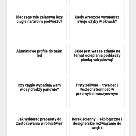
Dlaczego tyle żelastwa leży
Kiedy wreszcie wymienisz
ciągle na twoim podwórzu?
swoje szyby w oknach?
Aluminiowe profile do taśm
Jakie jest wasze zdanie na
led
temat ocieplania poddaszy
pianką natryskową?
Czy ciągle wypadają wam
Pręty żeliwne – trwałość i
włosy drodzy panowie?
wszechstronność w
przemyśle maszynowym
Jak wybierać preparaty do
Korek ścienny – ekologiczne i
zastosowania w rolnictwie?
designerskie rozwiązanie do
wnętrz