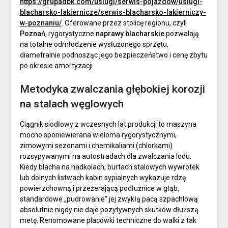
https://grupadbk.com/uslugi/serwis-pojazdow/uslugi-
blacharsko-lakiernicze/serwis-blacharsko-lakierniczy-
w-poznaniu/
. Oferowane przez stolicę regionu, czyli
Poznań
, rygorystyczne
naprawy blacharskie
pozwalają
na totalne odmłodzenie wysłużonego sprzętu,
diametralnie podnosząc jego bezpieczeństwo i cenę zbytu
po okresie amortyzacji.
Metodyka zwalczania głębokiej korozji
na stalach węglowych
Ciągnik siodłowy z wczesnych lat produkcji to maszyna
mocno sponiewierana wieloma rygorystycznymi,
zimowymi sezonami i chemikaliami (chlorkami)
rozsypywanymi na autostradach dla zwalczania lodu.
Kiedy blacha na nadkolach, burtach stalowych wywrotek
lub dolnych listwach kabin sypialnych wykazuje rdzę
powierzchowną i przeżerającą podłużnice w głąb,
standardowe „pudrowanie” jej zwykłą pacą szpachlową
absolutnie nigdy nie daje pozytywnych skutków dłuższą
metę. Renomowane placówki techniczne do walki z tak