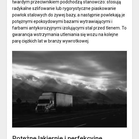
twardym przeciwnikiem podchodzą stanowczo: stosują
radykalne szlifowanie lub rygorystyczne piaskowanie
powłok stalowych do żywej bazy, a następnie powlekają je
potężnymi epoksydowymi bazami wytrawiającymi i
farbami antykorozyjnymi izolującymi stal przed tlenem. To
gwarancja wstrzymania utleniania się wozu na kolejne
parę ciężkich lat w branży wywrotkowej.
Potężne lakiernie i perfekcyjne