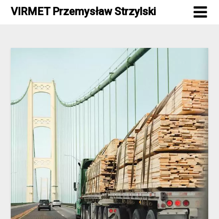
Skip
VIRMET Przemysław Strzylski
to
content