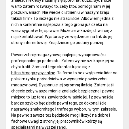
znaleźć niekiedy musimy się sporo natrudzić. Być może
warto zatem rozważyć to, żeby ktoś pomógł nam w jej
poszukiwaniach. Nie wiecie o istnieniu w naszym kraju
takich firm? To niczego nie straciliście. Albowiem jedna z
nich a konkretnie najlepsza z tego grona już czeka na
wasz sygnał w tej sprawie. Możecie w każdej chwili się z
nią skontaktować. Wystarczy ze wejdziecie na link do jej
strony internetowej. Znajdziecie go podany poniżej.
Powierzchnię magazynową najlepiej wynajmować u
profesjonalnego podmiotu. Zatem wy nie szukajcie jej na
chybi trafił. Zamiast tego skontaktujcie się z
https://magazyny.online
. Ta firma to bez wątpienia lider na
polskim rynku pośrednictwa w wynajmie powierzchni
magazynowej. Dysponuje jej ogromną ilością. Zatem jeśli
chcecie żeby wasze mienie znalazło bezpieczne i pewne
miejsce to już teraz zawierzcie właśnie jej. I z pewnością
bardzo szybko będziecie pewni tego, że dokonaliście
naprawdę znakomitego i trafnego wyboru w tym zakresie.
Na pewno zawsze też będziecie mogli liczyć na dobre i
fachowe uwagi z strony jej pracowników którzy są
specjalistami najwyższej rangi.