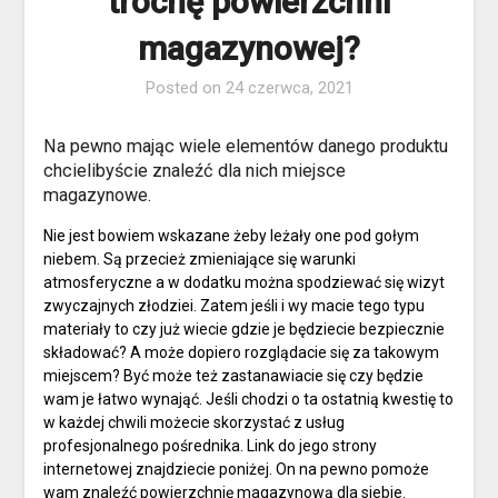
trochę powierzchni
magazynowej?
Posted on
24 czerwca, 2021
Na pewno mając wiele elementów danego produktu
chcielibyście znaleźć dla nich miejsce
magazynowe.
Nie jest bowiem wskazane żeby leżały one pod gołym
niebem. Są przecież zmieniające się warunki
atmosferyczne a w dodatku można spodziewać się wizyt
zwyczajnych złodziei. Zatem jeśli i wy macie tego typu
materiały to czy już wiecie gdzie je będziecie bezpiecznie
składować? A może dopiero rozglądacie się za takowym
miejscem? Być może też zastanawiacie się czy będzie
wam je łatwo wynająć. Jeśli chodzi o ta ostatnią kwestię to
w każdej chwili możecie skorzystać z usług
profesjonalnego pośrednika. Link do jego strony
internetowej znajdziecie poniżej. On na pewno pomoże
wam znaleźć powierzchnię magazynową dla siebie.