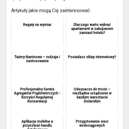
Artykuły jakie mogą Cię zainteresować:
Regały na wymiar
Dlaczego warto wybrać
apartament w zakopanem
zamiast hotelu?
Taśmy tkaninowe – rodzaje i
Posiadasz sklep internetowy?
zastosowanie
Profesjonalny Serwis
Odsysacze do trocin –
Agregatów Prądotwórczych -
niezbędne urządzenie w
Korzyści Regularnej
każdym warsztacie
Konserwacji
stolarskim
Aplikacje mobilne a
Przygotowanie sieci
przyszłość handlu
wodociągowych