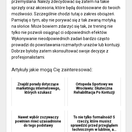
przemyślana. Należy zdecydować się zatem na takie
sprzęty oraz akcesoria, które będą dostosowane do twoich
możliwości. Szczególnie chodzi tutaj o zakres obciążeń.
Pamiętaj o tym, aby nie porywać się z tak zwaną motyką
na słońce. Może bowiem zdarzyć się tak, że trening nie
tylko nie pozwoli osiągnąć ci odpowiednich efektów.
Wykonywanie nieodpowiednich zadań bardzo często
prowadzi do powstawania rozmaitych urazów lub kontuzji.
Dobrze byłoby zatem skonsultować swoje decyzje z
profesjonalistami.
Artykuły jakie mogą Cię zainteresować:
Znajdź porady dotyczące
Ortopeda Sportowy we
marketingu internetowego,
Wrocławiu: Skuteczna
których szukasz
Rehabilitacja Po Kontuzji
Nawet wybór zszywaczy
To nie tylko formalność! 5
powinien mieć uzasadnione
rzeczy, które musisz
do tego podstawy
sprawdzić przed przeglądem
technicznym w lublinie, a...