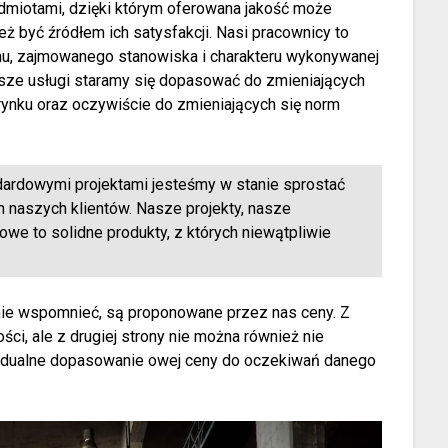
dmiotami, dzięki którym oferowana jakość może
eż być źródłem ich satysfakcji. Nasi pracownicy to
mu, zajmowanego stanowiska i charakteru wykonywanej
nasze usługi staramy się dopasować do zmieniających
rynku oraz oczywiście do zmieniających się norm
dardowymi projektami jesteśmy w stanie sprostać
naszych klientów. Nasze projekty, nasze
owe to solidne produkty, z których niewątpliwie
 nie wspomnieć, są proponowane przez nas ceny. Z
ości, ale z drugiej strony nie można również nie
widualne dopasowanie owej ceny do oczekiwań danego