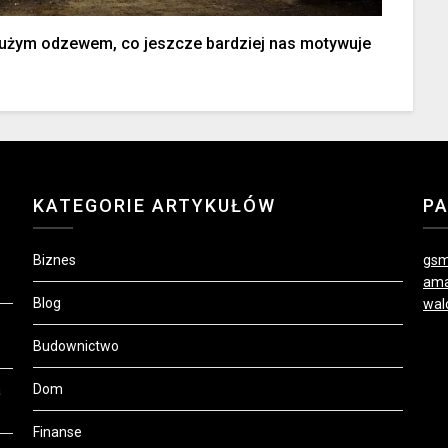
 dużym odzewem, co jeszcze bardziej nas motywuje
KATEGORIE ARTYKUŁÓW
P
Biznes
gsm
ama
Blog
wal
Budownictwo
Dom
a
Finanse