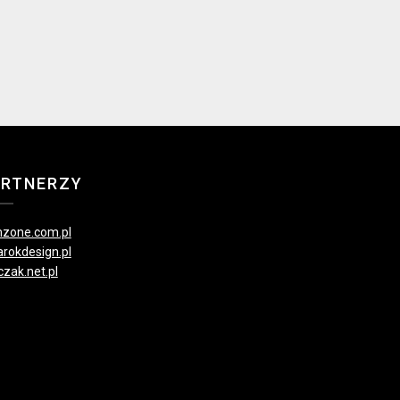
ARTNERZY
zone.com.pl
rokdesign.pl
czak.net.pl